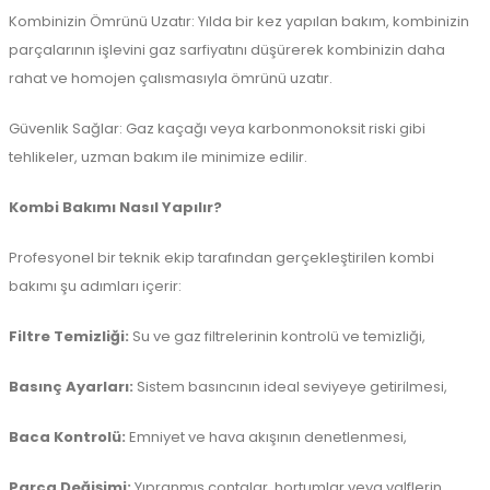
Kombinizin Ömrünü Uzatır: Yılda bir kez yapılan bakım, kombinizin
parçalarının işlevini gaz sarfiyatını düşürerek kombinizin daha
rahat ve homojen çalısmasıyla ömrünü uzatır.
Güvenlik Sağlar: Gaz kaçağı veya karbonmonoksit riski gibi
tehlikeler, uzman bakım ile minimize edilir.
Kombi Bakımı Nasıl Yapılır?
Profesyonel bir teknik ekip tarafından gerçekleştirilen kombi
bakımı şu adımları içerir:
Filtre Temizliği:
Su ve gaz filtrelerinin kontrolü ve temizliği,
Basınç Ayarları:
Sistem basıncının ideal seviyeye getirilmesi,
Baca Kontrolü:
Emniyet ve hava akışının denetlenmesi,
Parça Değişimi:
Yıpranmış contalar, hortumlar veya valflerin