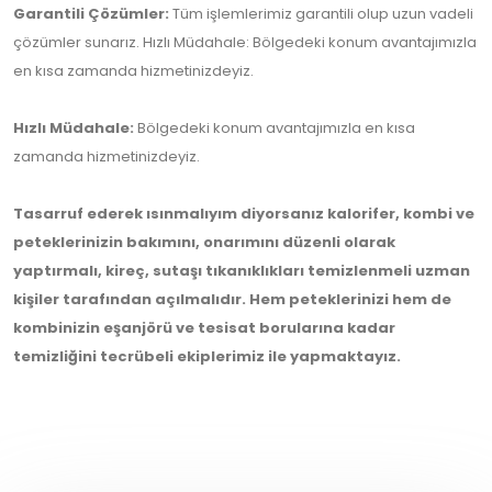
Garantili Çözümler:
Tüm işlemlerimiz garantili olup uzun vadeli
çözümler sunarız. Hızlı Müdahale: Bölgedeki konum avantajımızla
en kısa zamanda hizmetinizdeyiz.
Hızlı Müdahale:
Bölgedeki konum avantajımızla en kısa
zamanda hizmetinizdeyiz.
Tasarruf ederek ısınmalıyım diyorsanız kalorifer, kombi ve
peteklerinizin bakımını, onarımını düzenli olarak
yaptırmalı, kireç, sutaşı tıkanıklıkları temizlenmeli uzman
kişiler tarafından açılmalıdır. Hem peteklerinizi hem de
kombinizin eşanjörü ve tesisat borularına kadar
temizliğini tecrübeli ekiplerimiz ile yapmaktayız.