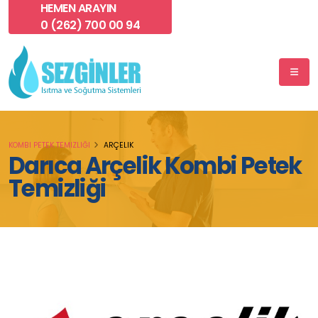
HEMEN ARAYIN
0 (262) 700 00 94
KOMBI PETEK TEMIZLIĞI
ARÇELIK
Darıca Arçelik Kombi Petek
Temizliği