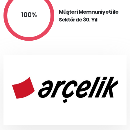
Müşteri Memnuniyeti ile
100%
Sektörde 30. Yıl