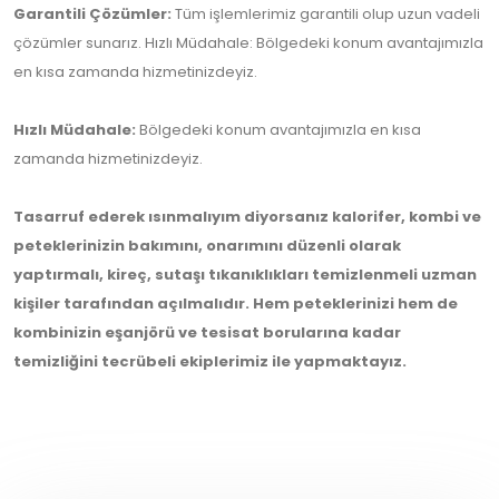
Garantili Çözümler:
Tüm işlemlerimiz garantili olup uzun vadeli
çözümler sunarız. Hızlı Müdahale: Bölgedeki konum avantajımızla
en kısa zamanda hizmetinizdeyiz.
Hızlı Müdahale:
Bölgedeki konum avantajımızla en kısa
zamanda hizmetinizdeyiz.
Tasarruf ederek ısınmalıyım diyorsanız kalorifer, kombi ve
peteklerinizin bakımını, onarımını düzenli olarak
yaptırmalı, kireç, sutaşı tıkanıklıkları temizlenmeli uzman
kişiler tarafından açılmalıdır. Hem peteklerinizi hem de
kombinizin eşanjörü ve tesisat borularına kadar
temizliğini tecrübeli ekiplerimiz ile yapmaktayız.