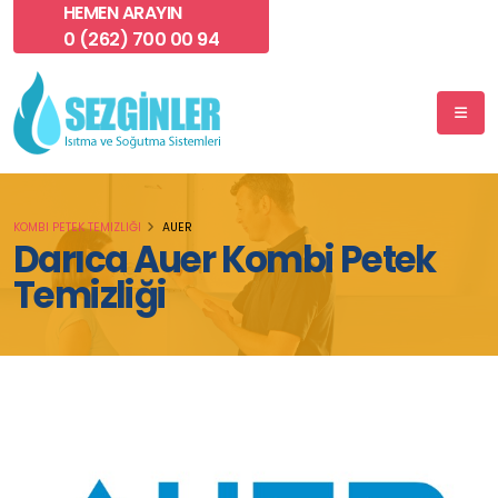
HEMEN ARAYIN
0 (262) 700 00 94
KOMBI PETEK TEMIZLIĞI
AUER
Darıca Auer Kombi Petek
Temizliği