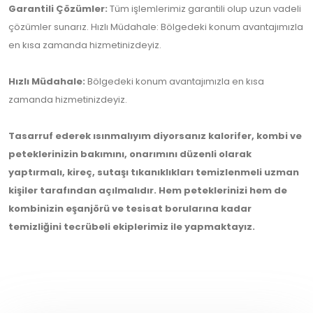
Garantili Çözümler:
Tüm işlemlerimiz garantili olup uzun vadeli
çözümler sunarız. Hızlı Müdahale: Bölgedeki konum avantajımızla
en kısa zamanda hizmetinizdeyiz.
Hızlı Müdahale:
Bölgedeki konum avantajımızla en kısa
zamanda hizmetinizdeyiz.
Tasarruf ederek ısınmalıyım diyorsanız kalorifer, kombi ve
peteklerinizin bakımını, onarımını düzenli olarak
yaptırmalı, kireç, sutaşı tıkanıklıkları temizlenmeli uzman
kişiler tarafından açılmalıdır. Hem peteklerinizi hem de
kombinizin eşanjörü ve tesisat borularına kadar
temizliğini tecrübeli ekiplerimiz ile yapmaktayız.