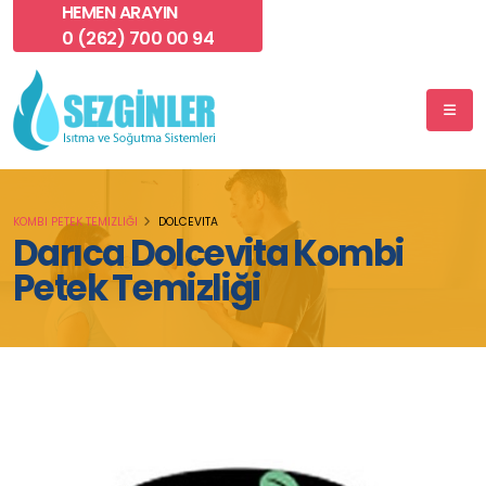
HEMEN ARAYIN
0 (262) 700 00 94
KOMBI PETEK TEMIZLIĞI
DOLCEVITA
Darıca Dolcevita Kombi
Petek Temizliği