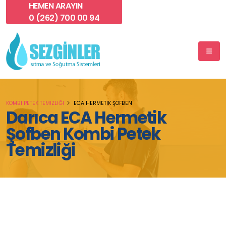
HEMEN ARAYIN
0 (262) 700 00 94
KOMBI PETEK TEMIZLIĞI
ECA HERMETIK ŞOFBEN
Darıca ECA Hermetik
Şofben Kombi Petek
Temizliği