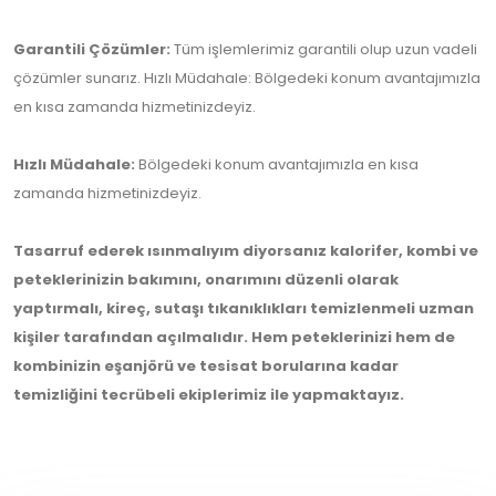
Garantili Çözümler:
Tüm işlemlerimiz garantili olup uzun vadeli
çözümler sunarız. Hızlı Müdahale: Bölgedeki konum avantajımızla
en kısa zamanda hizmetinizdeyiz.
Hızlı Müdahale:
Bölgedeki konum avantajımızla en kısa
zamanda hizmetinizdeyiz.
Tasarruf ederek ısınmalıyım diyorsanız kalorifer, kombi ve
peteklerinizin bakımını, onarımını düzenli olarak
yaptırmalı, kireç, sutaşı tıkanıklıkları temizlenmeli uzman
kişiler tarafından açılmalıdır. Hem peteklerinizi hem de
kombinizin eşanjörü ve tesisat borularına kadar
temizliğini tecrübeli ekiplerimiz ile yapmaktayız.