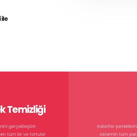
ile
 Temizliği
ni gerçekleştirir.
Kalorifer petekleri
ken tüm kir ve tortular
sistemin tüm parç