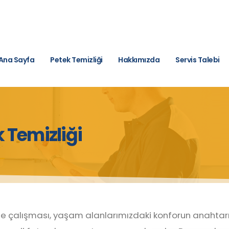
Ana Sayfa
Petek Temizliği
Hakkımızda
Servis Talebi
 Temizliği
e çalışması, yaşam alanlarımızdaki konforun anahtarıdı