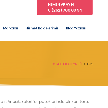
HEMEN ARAYIN
0 (262) 700 00 94
Markalar
Hizmet Bölgelerimiz
Blog Yazıları
KOMBI PETEK TEMIZLIĞI
ECA
r. Ancak, kalorifer peteklerinde biriken tortu