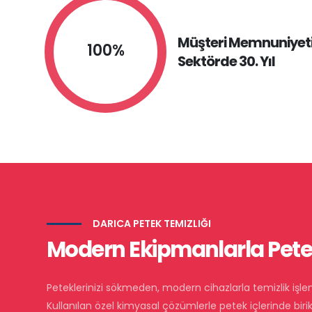
Müşteri Memnuniyeti 
100%
Sektörde 30. Yıl
DARICA PETEK TEMIZLIĞI
Modern Ekipmanlarla Petek
Peteklerinizi sökmeden, modern cihazlarla temizlik işlemi
Kullanılan özel kimyasal çözümlerle petek içlerinde biri