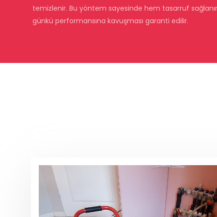
temizlenir. Bu yöntem sayesinde hem tasarruf sağlanır 
günkü performansına kavuşması garanti edilir.