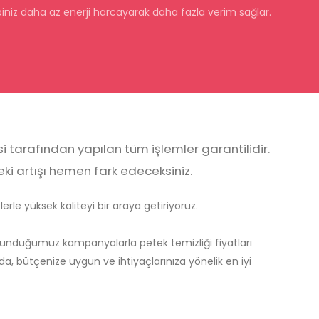
niz daha az enerji harcayarak daha fazla verim sağlar.
 tarafından yapılan tüm işlemler garantilidir.
deki artışı hemen fark edeceksiniz.
rle yüksek kaliteyi bir araya getiriyoruz.
sunduğumuz kampanyalarla petek temizliği fiyatları
da, bütçenize uygun ve ihtiyaçlarınıza yönelik en iyi