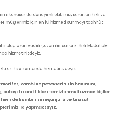
rımı konusunda deneyimli ekibimiz, sorunları hızlı ve
 Her müşterimiz için en iyi hizmeti sunmayı taahhüt
ili olup uzun vadeli çözümler sunarız. Hızlı Müdahale:
da hizmetinizdeyiz.
zla en kısa zamanda hizmetinizdeyiz.
alorifer, kombi ve peteklerinizin bakımını,
, sutaşı tıkanıklıkları temizlenmeli uzman kişiler
i hem de kombinizin eşanjörü ve tesisat
iplerimiz ile yapmaktayız.