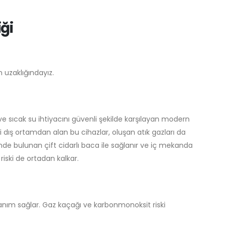
ği
n uzaklığındayız.
e sıcak su ihtiyacını güvenli şekilde karşılayan modern
ni dış ortamdan alan bu cihazlar, oluşan atık gazları da
çinde bulunan çift cidarlı baca ile sağlanır ve iç mekanda
 riski de ortadan kalkar.
lanım sağlar. Gaz kaçağı ve karbonmonoksit riski