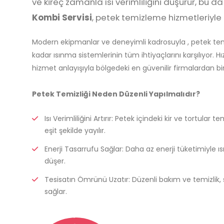
ve kireç zamanla ısı verimliliğini düşürür, bu 
Kombi Servisi
, petek temizleme hizmetleriyle h
Modern ekipmanlar ve deneyimli kadrosuyla , petek te
kadar ısınma sistemlerinin tüm ihtiyaçlarını karşılıyor. Hız
hizmet anlayışıyla bölgedeki en güvenilir firmalardan bir
Petek Temizliği Neden Düzenli Yapılmalıdır?
Isı Verimliliğini Artırır: Petek içindeki kir ve tortular
eşit şekilde yayılır.
Enerji Tasarrufu Sağlar: Daha az enerji tüketimiyle ı
düşer.
Tesisatın Ömrünü Uzatır: Düzenli bakım ve temizlik,
sağlar.