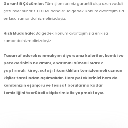
Garantili Çözümler:
Tüm işlemlerimiz garantili olup uzun vadeli
çözümler sunarız. Hızlı Müdahale: Bölgedeki konum avantajımızla
en kısa zamanda hizmetinizdeyiz.
Hızlı Müdahale:
Bölgedeki konum avantajımızla en kısa
zamanda hizmetinizdeyiz.
Tasarruf ederek ısınmalıyım diyorsanız kalorifer, kombi ve
peteklerinizin bakımını, onarımını düzenli olarak
yaptırmalı, kireç, sutaşı tıkanıklıkları temizlenmeli uzman
kişiler tarafından açılmalıdır. Hem peteklerinizi hem de
kombinizin eşanjörü ve tesisat borularına kadar
temizliğini tecrübeli ekiplerimiz ile yapmaktayız.