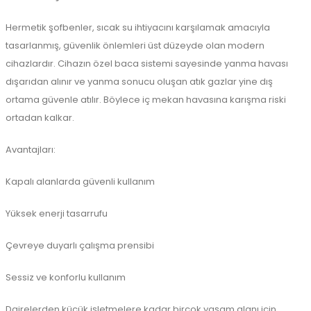
Hermetik şofbenler, sıcak su ihtiyacını karşılamak amacıyla
tasarlanmış, güvenlik önlemleri üst düzeyde olan modern
cihazlardır. Cihazın özel baca sistemi sayesinde yanma havası
dışarıdan alınır ve yanma sonucu oluşan atık gazlar yine dış
ortama güvenle atılır. Böylece iç mekan havasına karışma riski
ortadan kalkar.
Avantajları:
Kapalı alanlarda güvenli kullanım
Yüksek enerji tasarrufu
Çevreye duyarlı çalışma prensibi
Sessiz ve konforlu kullanım
Dairelerden küçük işletmelere kadar birçok yaşam alanı için