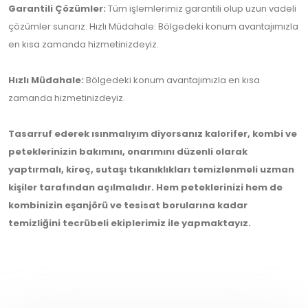
Garantili Çözümler:
Tüm işlemlerimiz garantili olup uzun vadeli
çözümler sunarız. Hızlı Müdahale: Bölgedeki konum avantajımızla
en kısa zamanda hizmetinizdeyiz.
Hızlı Müdahale:
Bölgedeki konum avantajımızla en kısa
zamanda hizmetinizdeyiz.
Tasarruf ederek ısınmalıyım diyorsanız kalorifer, kombi ve
peteklerinizin bakımını, onarımını düzenli olarak
yaptırmalı, kireç, sutaşı tıkanıklıkları temizlenmeli uzman
kişiler tarafından açılmalıdır. Hem peteklerinizi hem de
kombinizin eşanjörü ve tesisat borularına kadar
temizliğini tecrübeli ekiplerimiz ile yapmaktayız.